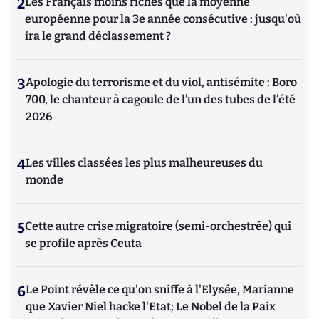
2
Les Français moins riches que la moyenne
européenne pour la 3e année consécutive : jusqu'où
ira le grand déclassement ?
3
Apologie du terrorisme et du viol, antisémite : Boro
700, le chanteur à cagoule de l’un des tubes de l’été
2026
4
Les villes classées les plus malheureuses du
monde
5
Cette autre crise migratoire (semi-orchestrée) qui
se profile après Ceuta
6
Le Point révèle ce qu'on sniffe à l'Elysée, Marianne
que Xavier Niel hacke l'Etat; Le Nobel de la Paix