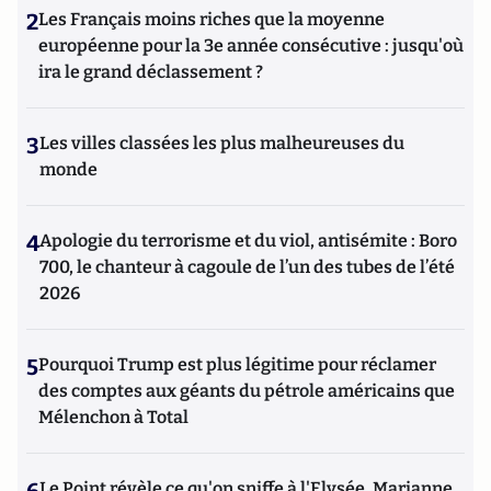
2
Les Français moins riches que la moyenne
européenne pour la 3e année consécutive : jusqu'où
ira le grand déclassement ?
3
Les villes classées les plus malheureuses du
monde
4
Apologie du terrorisme et du viol, antisémite : Boro
700, le chanteur à cagoule de l’un des tubes de l’été
2026
5
Pourquoi Trump est plus légitime pour réclamer
des comptes aux géants du pétrole américains que
Mélenchon à Total
Le Point révèle ce qu'on sniffe à l'Elysée, Marianne