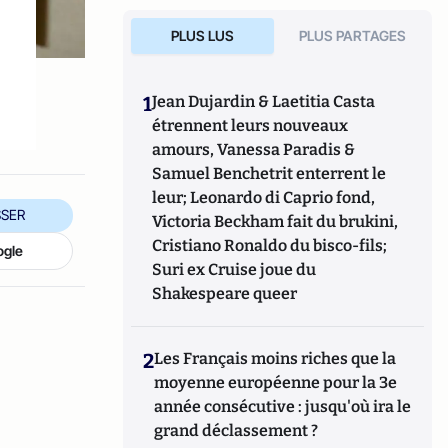
PLUS LUS
PLUS PARTAGES
1
Jean Dujardin & Laetitia Casta
étrennent leurs nouveaux
amours, Vanessa Paradis &
Samuel Benchetrit enterrent le
leur; Leonardo di Caprio fond,
SER
Victoria Beckham fait du brukini,
Cristiano Ronaldo du bisco-fils;
ogle
Suri ex Cruise joue du
Shakespeare queer
2
Les Français moins riches que la
moyenne européenne pour la 3e
année consécutive : jusqu'où ira le
grand déclassement ?