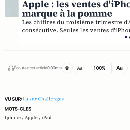
Apple : les ventes d'iPh
marque à la pomme
Les chiffres du troisième trimestre d
consécutive. Seules les ventes d'iPho
Aa
100%
Écoutez cet article
0:00min
Aa
Lu sur Challenges
VU SUR:
MOTS-CLES
Iphone ,
Apple ,
iPad