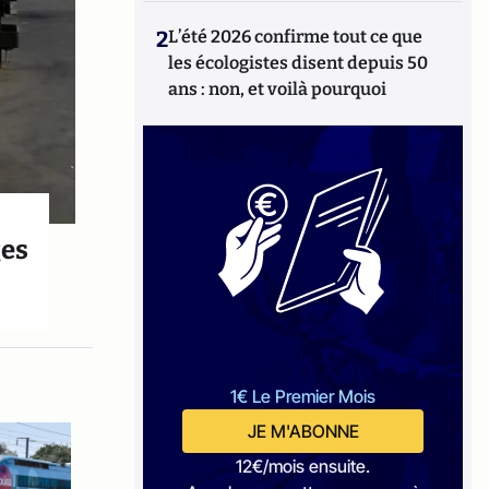
2
L’été 2026 confirme tout ce que
les écologistes disent depuis 50
ans : non, et voilà pourquoi
ges
1€ Le Premier Mois
JE M'ABONNE
12€/mois ensuite.