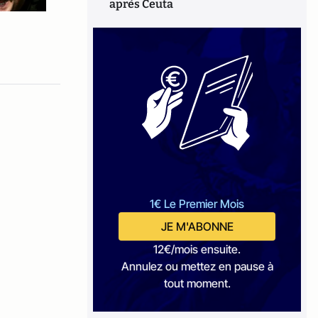
après Ceuta
1€ Le Premier Mois
JE M'ABONNE
12€/mois ensuite.
Annulez ou mettez en pause à
tout moment.