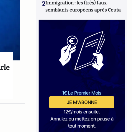
2
Immigration : les (très) faux-
semblants européens après Ceuta
arle
1€ Le Premier Mois
JE M'ABONNE
12€/mois ensuite.
Annulez ou mettez en pause à
tout moment.