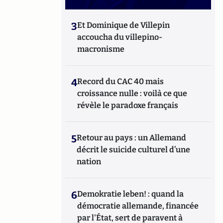
3
Et Dominique de Villepin
accoucha du villepino-
macronisme
4
Record du CAC 40 mais
croissance nulle : voilà ce que
révèle le paradoxe français
5
Retour au pays : un Allemand
décrit le suicide culturel d’une
nation
6
Demokratie leben! : quand la
démocratie allemande, financée
par l'État, sert de paravent à