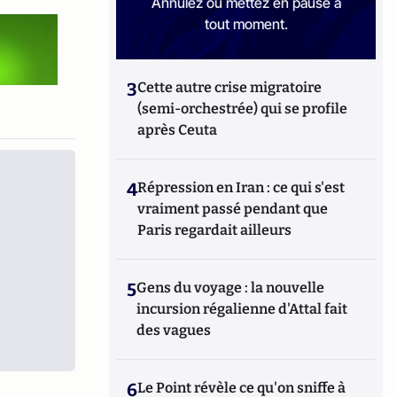
Annulez ou mettez en pause à
tout moment.
3
Cette autre crise migratoire
(semi-orchestrée) qui se profile
après Ceuta
4
Répression en Iran : ce qui s'est
vraiment passé pendant que
Paris regardait ailleurs
5
Gens du voyage : la nouvelle
incursion régalienne d'Attal fait
des vagues
6
Le Point révèle ce qu'on sniffe à