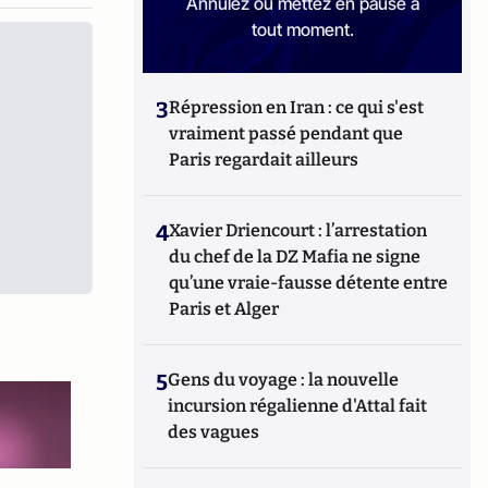
Annulez ou mettez en pause à
tout moment.
3
Répression en Iran : ce qui s'est
vraiment passé pendant que
Paris regardait ailleurs
4
Xavier Driencourt : l’arrestation
du chef de la DZ Mafia ne signe
qu’une vraie-fausse détente entre
Paris et Alger
5
Gens du voyage : la nouvelle
incursion régalienne d'Attal fait
des vagues