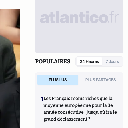
POPULAIRES
24 Heures
7 Jours
PLUS LUS
PLUS PARTAGES
1
Les Français moins riches que la
moyenne européenne pour la 3e
année consécutive : jusqu'où ira le
grand déclassement ?