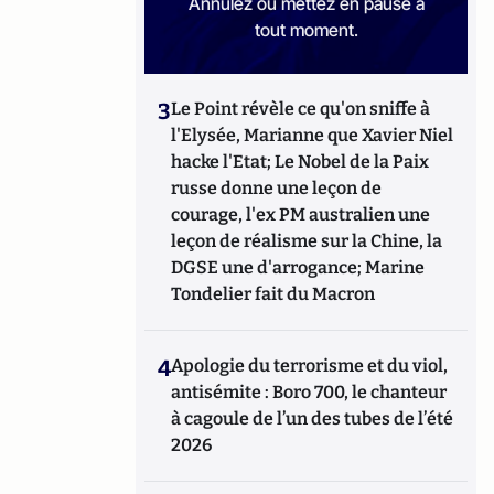
Annulez ou mettez en pause à
tout moment.
3
Le Point révèle ce qu'on sniffe à
l'Elysée, Marianne que Xavier Niel
hacke l'Etat; Le Nobel de la Paix
russe donne une leçon de
courage, l'ex PM australien une
leçon de réalisme sur la Chine, la
DGSE une d'arrogance; Marine
Tondelier fait du Macron
4
Apologie du terrorisme et du viol,
antisémite : Boro 700, le chanteur
à cagoule de l’un des tubes de l’été
2026