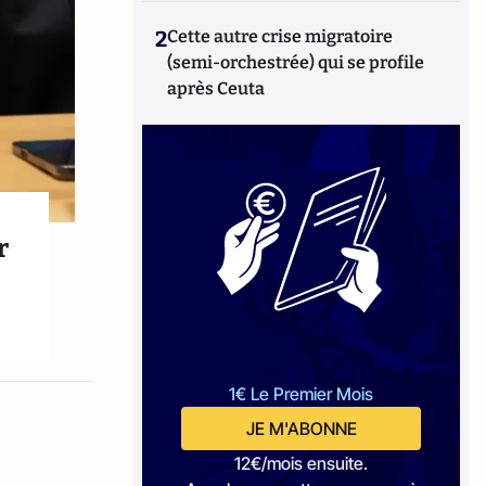
2
Cette autre crise migratoire
(semi-orchestrée) qui se profile
après Ceuta
r
1€ Le Premier Mois
JE M'ABONNE
12€/mois ensuite.