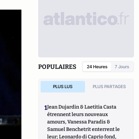
POPULAIRES
24 Heures
7 Jours
PLUS LUS
PLUS PARTAGES
1
Jean Dujardin & Laetitia Casta
étrennent leurs nouveaux
amours, Vanessa Paradis &
Samuel Benchetrit enterrent le
leur; Leonardo di Caprio fond,