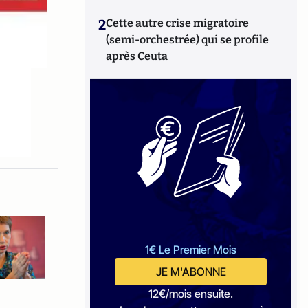
2
Cette autre crise migratoire
(semi-orchestrée) qui se profile
après Ceuta
1€ Le Premier Mois
JE M'ABONNE
12€/mois ensuite.