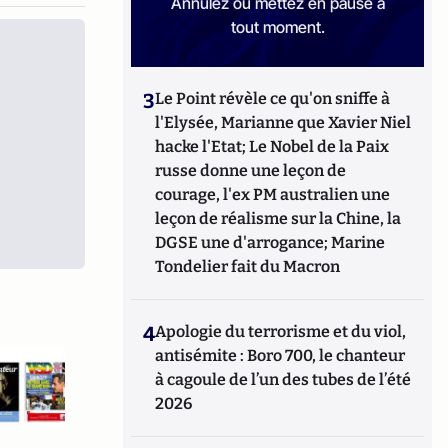
Annulez ou mettez en pause à
tout moment.
3
Le Point révèle ce qu'on sniffe à
l'Elysée, Marianne que Xavier Niel
hacke l'Etat; Le Nobel de la Paix
russe donne une leçon de
courage, l'ex PM australien une
leçon de réalisme sur la Chine, la
DGSE une d'arrogance; Marine
Tondelier fait du Macron
4
Apologie du terrorisme et du viol,
antisémite : Boro 700, le chanteur
à cagoule de l’un des tubes de l’été
2026