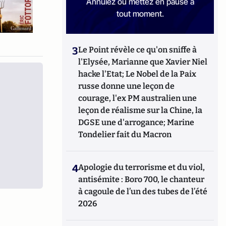
Annulez ou mettez en pause à
tout moment.
3
Le Point révèle ce qu'on sniffe à
l'Elysée, Marianne que Xavier Niel
hacke l'Etat; Le Nobel de la Paix
russe donne une leçon de
courage, l'ex PM australien une
leçon de réalisme sur la Chine, la
DGSE une d'arrogance; Marine
Tondelier fait du Macron
4
Apologie du terrorisme et du viol,
antisémite : Boro 700, le chanteur
à cagoule de l’un des tubes de l’été
2026