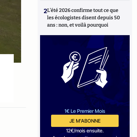
2
L’été 2026 confirme tout ce que
les écologistes disent depuis 50
ans : non, et voilà pourquoi
1€ Le Premier Mois
JE M'ABONNE
12€/mois ensuite.