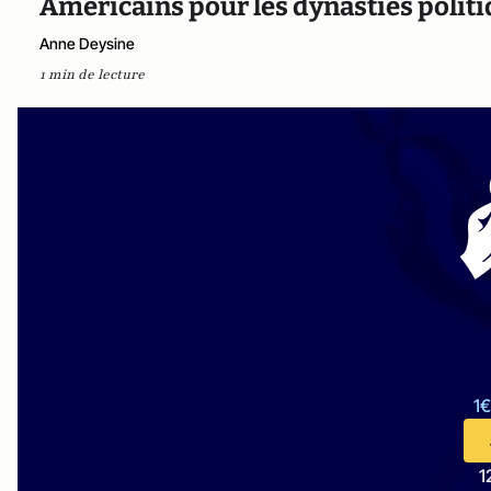
Américains pour les dynasties politi
Anne Deysine
1 min de lecture
1€
1