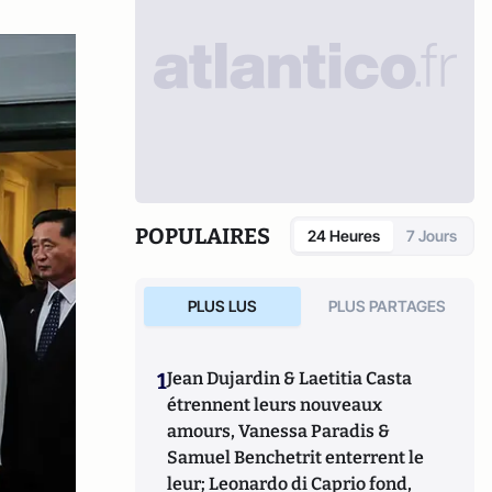
POPULAIRES
24 Heures
7 Jours
PLUS LUS
PLUS PARTAGES
1
Jean Dujardin & Laetitia Casta
étrennent leurs nouveaux
amours, Vanessa Paradis &
Samuel Benchetrit enterrent le
leur; Leonardo di Caprio fond,