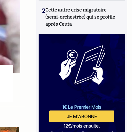
2
Cette autre crise migratoire
(semi-orchestrée) qui se profile
après Ceuta
1€ Le Premier Mois
JE M'ABONNE
12€/mois ensuite.