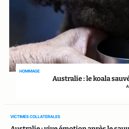
HOMMAGE
Australie : le koala sau
A
VICTIMES COLLATERALES
Australie : vive émotion après le sauv