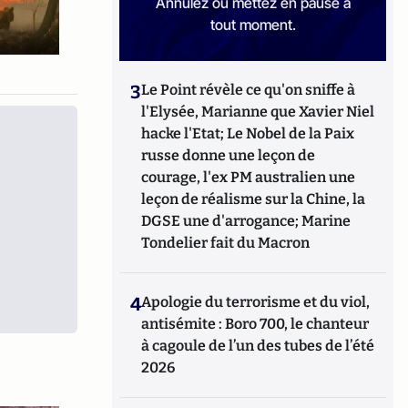
Annulez ou mettez en pause à
tout moment.
3
Le Point révèle ce qu'on sniffe à
l'Elysée, Marianne que Xavier Niel
hacke l'Etat; Le Nobel de la Paix
russe donne une leçon de
courage, l'ex PM australien une
leçon de réalisme sur la Chine, la
DGSE une d'arrogance; Marine
Tondelier fait du Macron
4
Apologie du terrorisme et du viol,
antisémite : Boro 700, le chanteur
à cagoule de l’un des tubes de l’été
2026