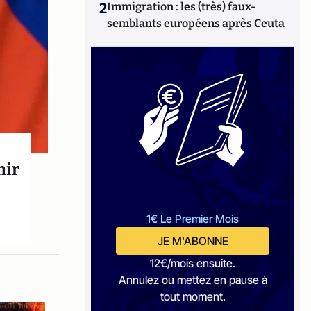
2
Immigration : les (très) faux-
semblants européens après Ceuta
mir
1€ Le Premier Mois
JE M'ABONNE
12€/mois ensuite.
Annulez ou mettez en pause à
tout moment.