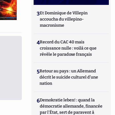
3
Et Dominique de Villepin
accoucha du villepino-
macronisme
4
Record du CAC 40 mais
croissance nulle : voilà ce que
révèle le paradoxe français
5
Retour au pays : un Allemand
décrit le suicide culturel d’une
nation
6
Demokratie leben! : quand la
démocratie allemande, financée
par l'État, sert de paravent à