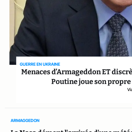
GUERRE EN UKRAINE
Menaces d’Armageddon ET discrèt
Poutine joue son propre
Vi
ARMAGGEDON