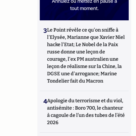
Annulez ou mettez en pause à
tout moment.
3
Le Point révèle ce qu'on sniffe à
l'Elysée, Marianne que Xavier Niel
hacke l'Etat; Le Nobel de la Paix
russe donne une leçon de
courage, l'ex PM australien une
leçon de réalisme sur la Chine, la
DGSE une d'arrogance; Marine
Tondelier fait du Macron
4
Apologie du terrorisme et du viol,
antisémite : Boro 700, le chanteur
à cagoule de l’un des tubes de l’été
2026