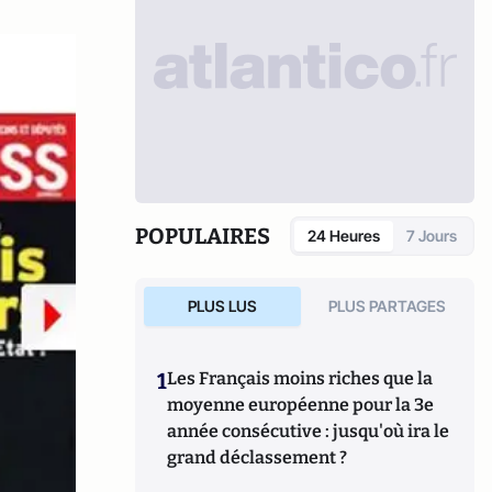
POPULAIRES
24 Heures
7 Jours
PLUS LUS
PLUS PARTAGES
1
Les Français moins riches que la
moyenne européenne pour la 3e
année consécutive : jusqu'où ira le
grand déclassement ?