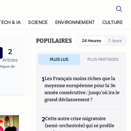
TECH & IA
SCIENCE
ENVIRONNEMENT
CULTURE
POPULAIRES
24 Heures
7 Jours
2
PLUS LUS
PLUS PARTAGES
Articles
itique de
1
Les Français moins riches que la
moyenne européenne pour la 3e
année consécutive : jusqu'où ira le
grand déclassement ?
2
Cette autre crise migratoire
(semi-orchestrée) qui se profile