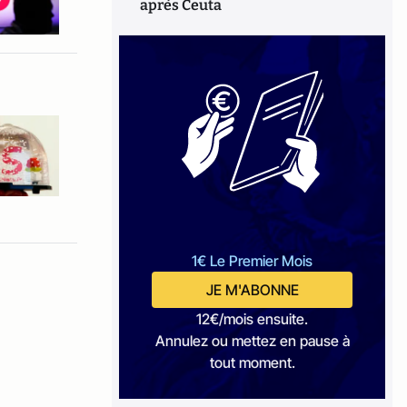
après Ceuta
1€ Le Premier Mois
JE M'ABONNE
12€/mois ensuite.
Annulez ou mettez en pause à
tout moment.