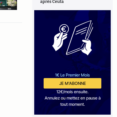
après Ceuta
1€ Le Premier Mois
JE M'ABONNE
12€/mois ensuite.
Annulez ou mettez en pause à
tout moment.