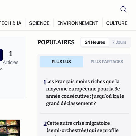
TECH & IA
SCIENCE
ENVIRONNEMENT
CULTURE
POPULAIRES
24 Heures
7 Jours
1
PLUS LUS
PLUS PARTAGES
Articles
e.
1
Les Français moins riches que la
moyenne européenne pour la 3e
année consécutive : jusqu'où ira le
grand déclassement ?
2
Cette autre crise migratoire
(semi-orchestrée) qui se profile