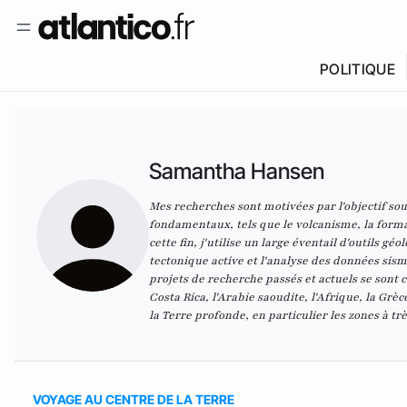
POLITIQUE
Samantha Hansen
Mes recherches sont motivées par l'objectif s
fondamentaux, tels que le volcanisme, la forma
cette fin, j'utilise un large éventail d'outils
tectonique active et l'analyse des données sism
projets de recherche passés et actuels se sont
Costa Rica, l'Arabie saoudite, l'Afrique, la Grè
la Terre profonde, en particulier les zones à trè
VOYAGE AU CENTRE DE LA TERRE