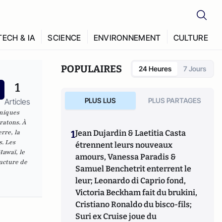
TECH & IA
SCIENCE
ENVIRONNEMENT
CULTURE
POPULAIRES
24 Heures
7 Jours
1
PLUS LUS
PLUS PARTAGES
Articles
amiques
ratons. À
rre, la
1
Jean Dujardin & Laetitia Casta
s. Les
étrennent leurs nouveaux
Hawaï, le
amours, Vanessa Paradis &
ructure de
Samuel Benchetrit enterrent le
leur; Leonardo di Caprio fond,
Victoria Beckham fait du brukini,
Cristiano Ronaldo du bisco-fils;
Suri ex Cruise joue du