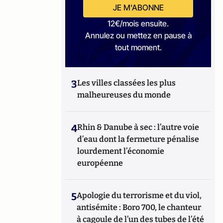
JE M'ABONNE
12€/mois ensuite.
Annulez ou mettez en pause à
tout moment.
3
Les villes classées les plus
malheureuses du monde
4
Rhin & Danube à sec : l’autre voie
d’eau dont la fermeture pénalise
lourdement l’économie
européenne
5
Apologie du terrorisme et du viol,
antisémite : Boro 700, le chanteur
à cagoule de l’un des tubes de l’été