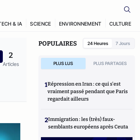
TECH & IA
SCIENCE
ENVIRONNEMENT
CULTURE
POPULAIRES
24 Heures
7 Jours
2
PLUS LUS
PLUS PARTAGES
Articles
1
Répression en Iran : ce qui s'est
vraiment passé pendant que Paris
regardait ailleurs
2
Immigration : les (très) faux-
semblants européens après Ceuta