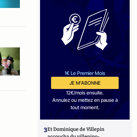
1€ Le Premier Mois
JE M'ABONNE
12€/mois ensuite.
Annulez ou mettez en pause à
tout moment.
3
Et Dominique de Villepin
accoucha du villepino-