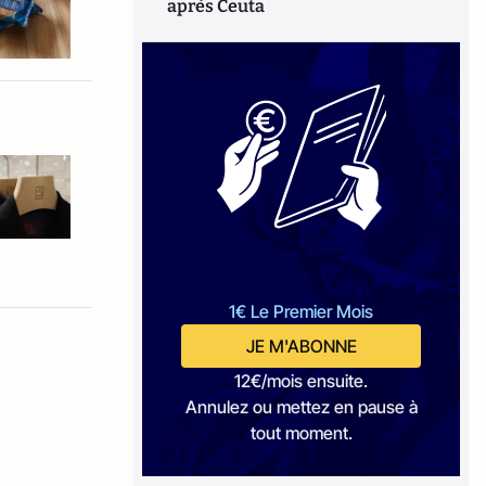
après Ceuta
1€ Le Premier Mois
JE M'ABONNE
12€/mois ensuite.
Annulez ou mettez en pause à
tout moment.