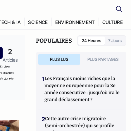
TECH & IA
SCIENCE
ENVIRONNEMENT
CULTURE
POPULAIRES
24 Heures
7 Jours
2
PLUS LUS
PLUS PARTAGES
Articles
E
). Son
spectueuse
1
Les Français moins riches que la
ée de vie
moyenne européenne pour la 3e
année consécutive : jusqu'où ira le
grand déclassement ?
2
Cette autre crise migratoire
(semi-orchestrée) qui se profile