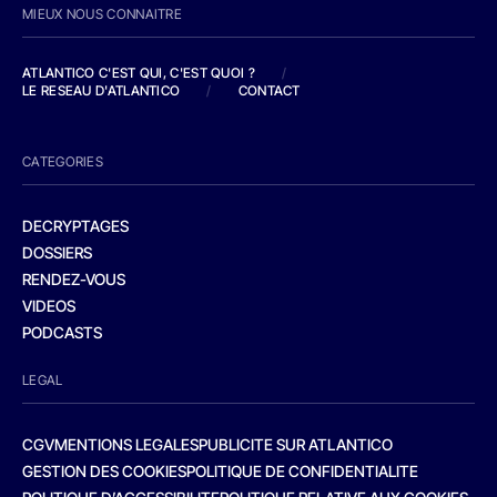
MIEUX NOUS CONNAITRE
ATLANTICO C'EST QUI, C'EST QUOI ?
/
LE RESEAU D'ATLANTICO
/
CONTACT
CATEGORIES
DECRYPTAGES
DOSSIERS
RENDEZ-VOUS
VIDEOS
PODCASTS
LEGAL
CGV
MENTIONS LEGALES
PUBLICITE SUR ATLANTICO
GESTION DES COOKIES
POLITIQUE DE CONFIDENTIALITE