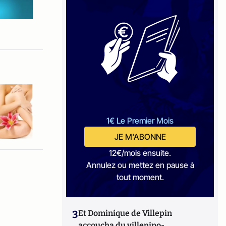
1€ Le Premier Mois
JE M'ABONNE
12€/mois ensuite.
Annulez ou mettez en pause à
tout moment.
3
Et Dominique de Villepin
accoucha du villepino-