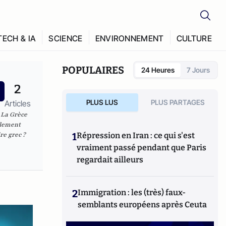
TECH & IA
SCIENCE
ENVIRONNEMENT
CULTURE
POPULAIRES
24 Heures
7 Jours
2
PLUS LUS
PLUS PARTAGES
Articles
,
La Grèce
alement
re grec ?
1
Répression en Iran : ce qui s'est
vraiment passé pendant que Paris
regardait ailleurs
2
Immigration : les (très) faux-
semblants européens après Ceuta