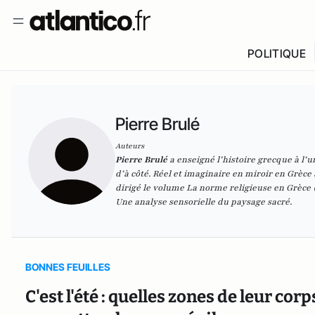
POLITIQUE
Pierre Brulé
Auteurs
Pierre Brulé
a enseigné l’histoire grecque à l’un
d’à côté. Réel et imaginaire en miroir en Grèce
dirigé le volume
La norme religieuse en Grèce
Une analyse sensorielle du paysage sacré
.
BONNES FEUILLES
C'est l'été : quelles zones de leur co