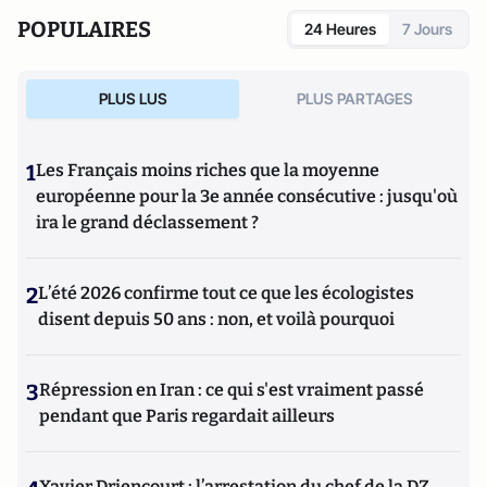
sensorielle du paysage sacré
.
POPULAIRES
24 Heures
7 Jours
PLUS LUS
PLUS PARTAGES
1
Les Français moins riches que la moyenne
européenne pour la 3e année consécutive : jusqu'où
ira le grand déclassement ?
2
L’été 2026 confirme tout ce que les écologistes
disent depuis 50 ans : non, et voilà pourquoi
3
Répression en Iran : ce qui s'est vraiment passé
pendant que Paris regardait ailleurs
Xavier Driencourt : l’arrestation du chef de la DZ