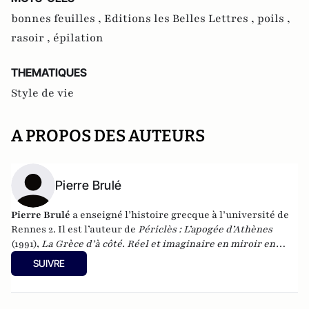
bonnes feuilles ,
Editions les Belles Lettres ,
poils ,
rasoir ,
épilation
THEMATIQUES
Style de vie
A PROPOS DES AUTEURS
Pierre Brulé
Pierre Brulé
a enseigné l’histoire grecque à l’université de
Rennes 2. Il est l’auteur de
Périclès : L’apogée d’Athènes
(1991),
La Grèce d’à côté. Réel et imaginaire en miroir en
Grèce antique
(2007) et
Les femmes grecques à l’époque
SUIVRE
classique
(2006). Il a également dirigé le volume
La norme
religieuse en Grèce
(2011). Aux Belles Lettres en 2012, il a
publié
Comment percevoir le sanctuaire grec ? Une analyse