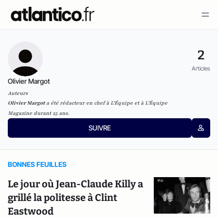
2
Articles
Olivier Margot
Auteurs
Olivier Margot
a été rédacteur en chef à
L'Équipe
et à
L'Équipe
Magazine
durant 25 ans.
SUIVRE
BONNES FEUILLES
Le jour où Jean-Claude Killy a
grillé la politesse à Clint
Eastwood