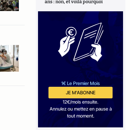
ans : non, et voilà pourquoi
1€ Le Premier Mois
JE M'ABONNE
12€/mois ensuite.
Annulez ou mettez en pause à
tout moment.