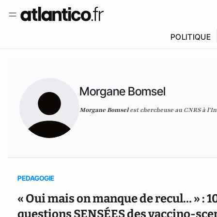
POLITIQUE
Morgane Bomsel
Morgane Bomsel
est chercheuse au CNRS à l'Ins
PEDAGOGIE
« Oui mais on manque de recul… » : 
questions SENSÉES des vaccino-scept