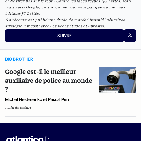
et
Ne tirez pas sur le foot - Contre les idées reçues
(JC Lattès, 2011)
mais aussi
Google, un ami qui ne vous veut pas que du bien
aux
éditions JC Lattès.
Il a récemment publié une étude de marché intitulé "
Réussir sa
stratégie low cost
" avec Les Echos études et Eurostaf.
SUIVRE
BIG BROTHER
Google est-il le meilleur
auxiliaire de police au monde
?
Michel Nesterenko et Pascal Perri
1 min de lecture