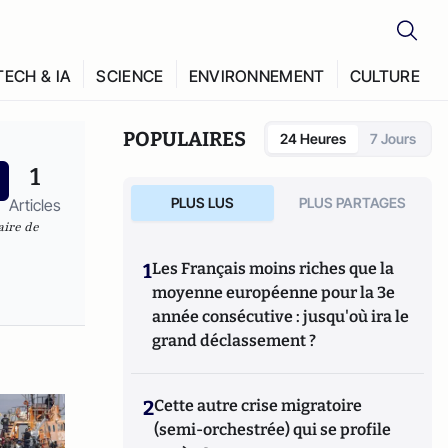
TECH & IA
SCIENCE
ENVIRONNEMENT
CULTURE
POPULAIRES
24 Heures
7 Jours
1
PLUS LUS
PLUS PARTAGES
Articles
aire de
1
Les Français moins riches que la
moyenne européenne pour la 3e
année consécutive : jusqu'où ira le
grand déclassement ?
2
Cette autre crise migratoire
(semi-orchestrée) qui se profile