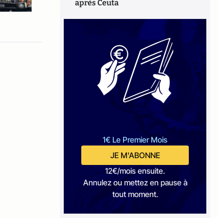
après Ceuta
1€ Le Premier Mois
JE M'ABONNE
12€/mois ensuite.
Annulez ou mettez en pause à
tout moment.