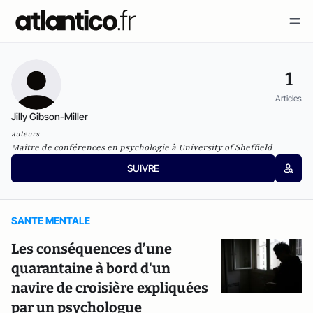
1
Articles
Jilly Gibson-Miller
auteurs
Maître de conférences en psychologie à University of Sheffield
SUIVRE
SANTE MENTALE
Les conséquences d’une
quarantaine à bord d'un
navire de croisière expliquées
par un psychologue