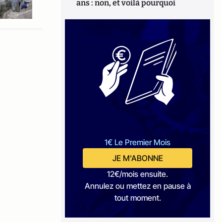
ans : non, et voilà pourquoi
1€ Le Premier Mois
JE M'ABONNE
12€/mois ensuite.
Annulez ou mettez en pause à
tout moment.