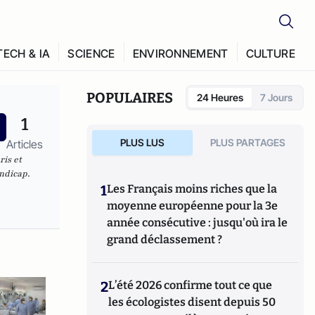
TECH & IA
SCIENCE
ENVIRONNEMENT
CULTURE
POPULAIRES
24 Heures
7 Jours
1
PLUS LUS
PLUS PARTAGES
Articles
ris et
ndicap.
1
Les Français moins riches que la
moyenne européenne pour la 3e
année consécutive : jusqu'où ira le
grand déclassement ?
2
L’été 2026 confirme tout ce que
les écologistes disent depuis 50