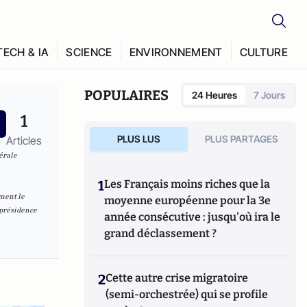
TECH & IA
SCIENCE
ENVIRONNEMENT
CULTURE
POPULAIRES
24 Heures
7 Jours
1
PLUS LUS
PLUS PARTAGES
Articles
érale
1
Les Français moins riches que la
ement le
moyenne européenne pour la 3e
 présidence
année consécutive : jusqu'où ira le
grand déclassement ?
2
Cette autre crise migratoire
(semi-orchestrée) qui se profile