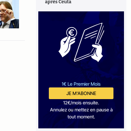
après Ceuta
1€ Le Premier Mois
JE M'ABONNE
12€/mois ensuite.
Annulez ou mettez en pause à
tout moment.