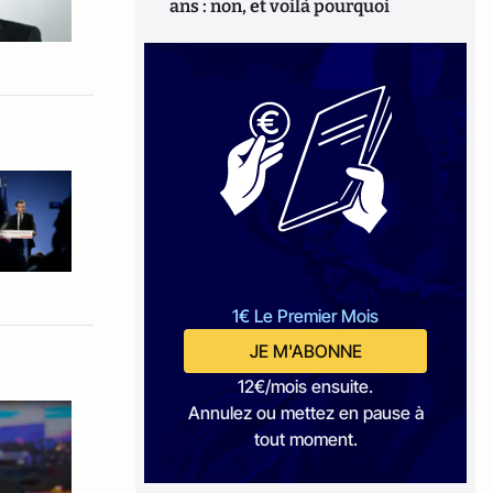
ans : non, et voilà pourquoi
1€ Le Premier Mois
JE M'ABONNE
12€/mois ensuite.
Annulez ou mettez en pause à
tout moment.