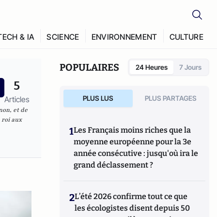
TECH & IA
SCIENCE
ENVIRONNEMENT
CULTURE
POPULAIRES
24 Heures
7 Jours
5
PLUS LUS
PLUS PARTAGES
Articles
non, et de
 roi
aux
1
Les Français moins riches que la
moyenne européenne pour la 3e
année consécutive : jusqu'où ira le
grand déclassement ?
2
L’été 2026 confirme tout ce que
les écologistes disent depuis 50