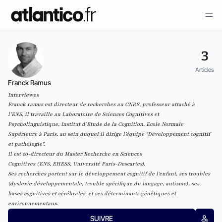
3
Articles
Franck Ramus
Interviewes
Franck ramus est directeur de recherches au CNRS, professeur attaché à
l’ENS, il travaille au
Laboratoire de Sciences Cognitives et
Psycholinguistique
,
Institut d’Etude de la Cognition
,
Ecole Normale
Supérieure
à Paris, au sein duquel il dirige l’équipe "
Développement cognitif
et pathologie
".
Il est co-directeur du
Master Recherche en Sciences
Cognitives
(
ENS
,
EHESS
,
Université Paris-Descartes
).
Ses recherches portent sur le développement cognitif de l’enfant, ses troubles
(dyslexie développementale, trouble spécifique du langage, autisme), ses
bases cognitives et cérébrales, et ses déterminants génétiques et
environnementaux.
SUIVRE