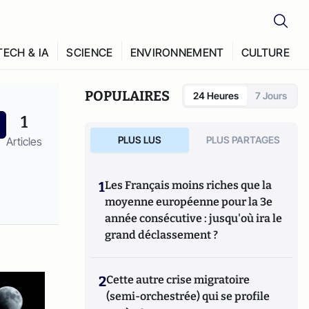
TECH & IA
SCIENCE
ENVIRONNEMENT
CULTURE
POPULAIRES
24 Heures
7 Jours
1
PLUS LUS
PLUS PARTAGES
Articles
1
Les Français moins riches que la
moyenne européenne pour la 3e
année consécutive : jusqu'où ira le
grand déclassement ?
2
Cette autre crise migratoire
(semi-orchestrée) qui se profile