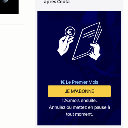
après Ceuta
1€ Le Premier Mois
JE M'ABONNE
12€/mois ensuite.
Annulez ou mettez en pause à
tout moment.