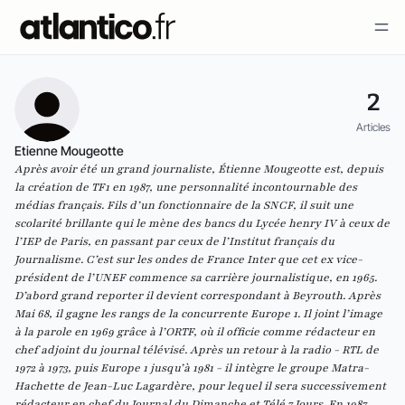
2
Articles
Etienne Mougeotte
Après avoir été un grand journaliste, Étienne Mougeotte est, depuis
la création de TF1 en 1987, une personnalité incontournable des
médias français. Fils d’un fonctionnaire de la SNCF, il suit une
scolarité brillante qui le mène des bancs du Lycée henry IV à ceux de
l’IEP de Paris, en passant par ceux de l’Institut français du
Journalisme. C’est sur les ondes de France Inter que cet ex vice-
président de l’UNEF commence sa carrière journalistique, en 1965.
D’abord grand reporter il devient correspondant à Beyrouth. Après
Mai 68, il gagne les rangs de la concurrente Europe 1. Il joint l’image
à la parole en 1969 grâce à l’ORTF, où il officie comme rédacteur en
chef adjoint du journal télévisé. Après un retour à la radio - RTL de
1972 à 1973, puis Europe 1 jusqu’à 1981 - il intègre le groupe Matra-
Hachette de Jean-Luc Lagardère, pour lequel il sera successivement
rédacteur en chef du Journal du Dimanche et Télé 7 Jours. En 1987,