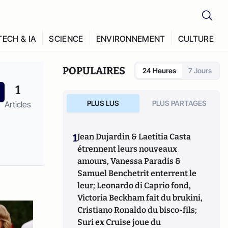
TECH & IA
SCIENCE
ENVIRONNEMENT
CULTURE
POPULAIRES
24 Heures
7 Jours
1
PLUS LUS
PLUS PARTAGES
Articles
1
Jean Dujardin & Laetitia Casta
étrennent leurs nouveaux
amours, Vanessa Paradis &
Samuel Benchetrit enterrent le
leur; Leonardo di Caprio fond,
Victoria Beckham fait du brukini,
Cristiano Ronaldo du bisco-fils;
Suri ex Cruise joue du