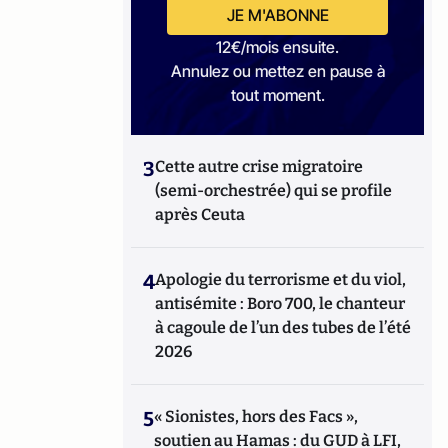
JE M'ABONNE
12€/mois ensuite.
Annulez ou mettez en pause à
tout moment.
3
Cette autre crise migratoire
(semi-orchestrée) qui se profile
après Ceuta
4
Apologie du terrorisme et du viol,
antisémite : Boro 700, le chanteur
à cagoule de l’un des tubes de l’été
2026
5
« Sionistes, hors des Facs »,
soutien au Hamas : du GUD à LFI,