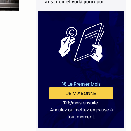
ans : non, et voilà pourquoi
1€ Le Premier Mois
JE M'ABONNE
12€/mois ensuite.
Annulez ou mettez en pause à
tout moment.