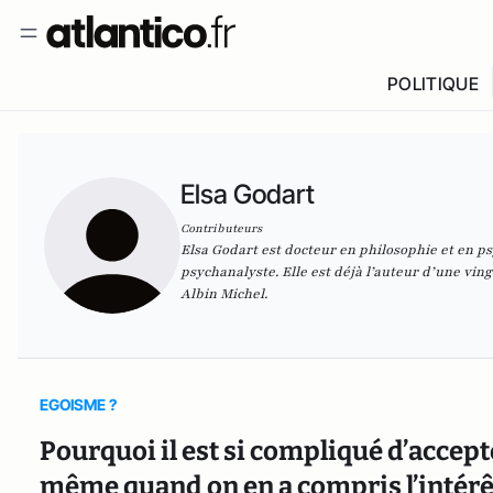
POLITIQUE
Elsa Godart
Contributeurs
Elsa Godart est docteur en philosophie et en ps
psychanalyste. Elle est déjà l’auteur d’une vingt
Albin Michel.
EGOISME ?
Pourquoi il est si compliqué d’accep
même quand on en a compris l’intérê