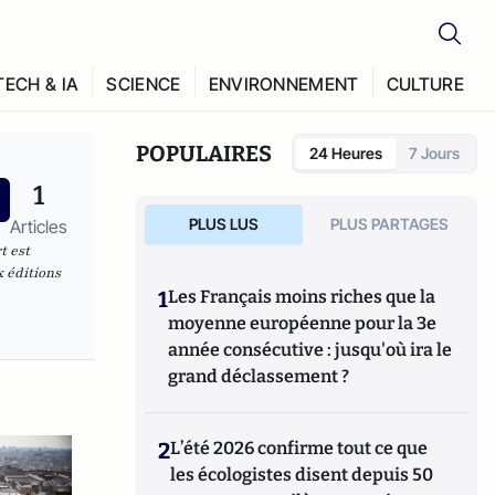
TECH & IA
SCIENCE
ENVIRONNEMENT
CULTURE
POPULAIRES
24 Heures
7 Jours
1
PLUS LUS
PLUS PARTAGES
Articles
t est
x éditions
1
Les Français moins riches que la
moyenne européenne pour la 3e
année consécutive : jusqu'où ira le
grand déclassement ?
2
L’été 2026 confirme tout ce que
les écologistes disent depuis 50