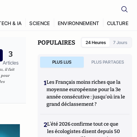
TECH & IA
SCIENCE
ENVIRONNEMENT
CULTURE
POPULAIRES
24 Heures
7 Jours
3
PLUS LUS
PLUS PARTAGES
Articles
, il fait
 pour
des
1
Les Français moins riches que la
moyenne européenne pour la 3e
année consécutive : jusqu'où ira le
grand déclassement ?
2
L’été 2026 confirme tout ce que
les écologistes disent depuis 50