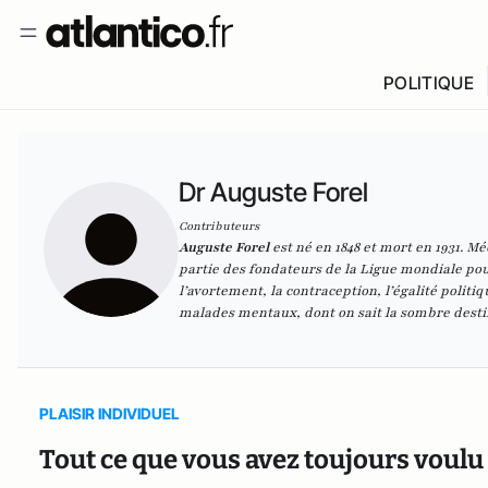
POLITIQUE
Dr Auguste Forel
Contributeurs
Auguste Forel
est né en 1848 et mort en 1931. Méd
partie des fondateurs de la Ligue mondiale po
l’avortement, la contraception, l’égalité politi
malades mentaux, dont on sait la sombre desti
PLAISIR INDIVIDUEL
Tout ce que vous avez toujours voulu