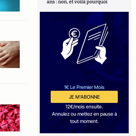
ans : non, et voilà pourquoi
1€ Le Premier Mois
JE M'ABONNE
12€/mois ensuite.
Annulez ou mettez en pause à
tout moment.