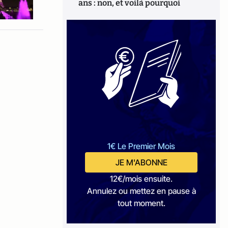
ans : non, et voilà pourquoi
1€ Le Premier Mois
JE M'ABONNE
12€/mois ensuite.
Annulez ou mettez en pause à
tout moment.