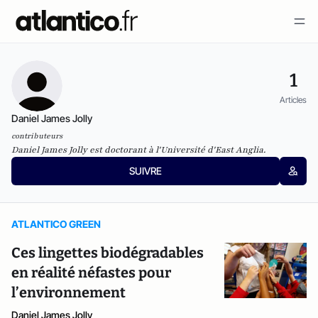
1
Articles
Daniel James Jolly
contributeurs
Daniel James Jolly est doctorant à l'Université d'East Anglia.
SUIVRE
ATLANTICO GREEN
Ces lingettes biodégradables
en réalité néfastes pour
l’environnement
Daniel James Jolly