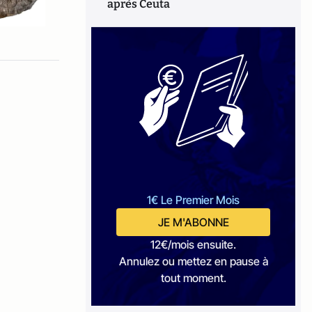
après Ceuta
1€ Le Premier Mois
JE M'ABONNE
12€/mois ensuite.
Annulez ou mettez en pause à
tout moment.