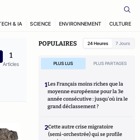
TECH & IA
SCIENCE
ENVIRONNEMENT
CULTURE
POPULAIRES
24 Heures
7 Jours
1
PLUS LUS
PLUS PARTAGES
Articles
1
Les Français moins riches que la
moyenne européenne pour la 3e
année consécutive : jusqu'où ira le
grand déclassement ?
2
Cette autre crise migratoire
(semi-orchestrée) qui se profile