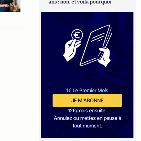
ans : non, et voilà pourquoi
1€ Le Premier Mois
JE M'ABONNE
12€/mois ensuite.
Annulez ou mettez en pause à
tout moment.