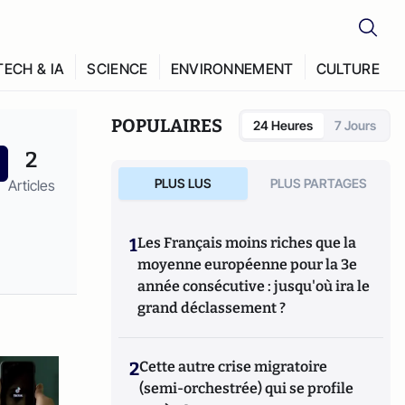
TECH & IA
SCIENCE
ENVIRONNEMENT
CULTURE
POPULAIRES
24 Heures
7 Jours
2
PLUS LUS
PLUS PARTAGES
Articles
1
Les Français moins riches que la
moyenne européenne pour la 3e
année consécutive : jusqu'où ira le
grand déclassement ?
2
Cette autre crise migratoire
(semi-orchestrée) qui se profile