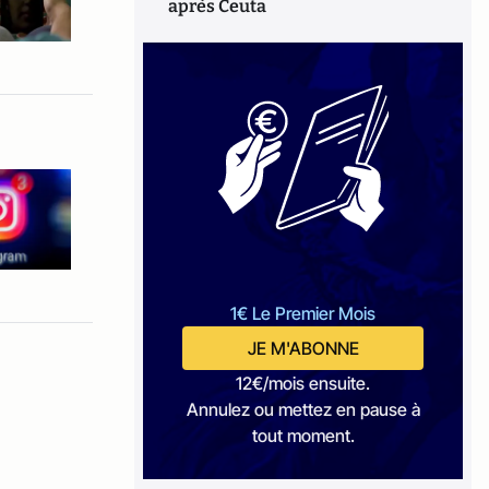
après Ceuta
1€ Le Premier Mois
JE M'ABONNE
12€/mois ensuite.
Annulez ou mettez en pause à
tout moment.