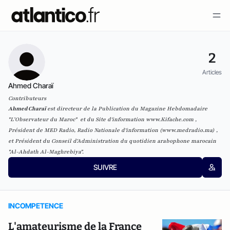
2
Articles
Ahmed Charaï
Contributeurs
Ahmed Charaï
est directeur de la Publication du Magazine Hebdomadaire
"L’Observateur du Maroc" et du Site d'information www.Kifache.com ,
Président de MED Radio, Radio Nationale d'information (www.medradio.ma) ,
et Président du Conseil d'Administration du quotidien arabophone marocain
"Al-Ahdath Al-Maghrebiya".
SUIVRE
INCOMPETENCE
L'amateurisme de la France