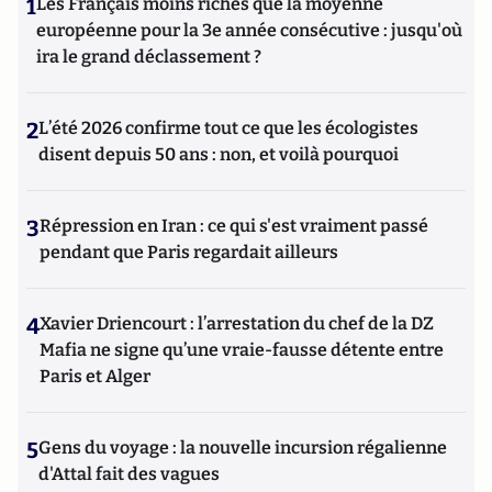
1
Les Français moins riches que la moyenne
européenne pour la 3e année consécutive : jusqu'où
ira le grand déclassement ?
2
L’été 2026 confirme tout ce que les écologistes
disent depuis 50 ans : non, et voilà pourquoi
3
Répression en Iran : ce qui s'est vraiment passé
pendant que Paris regardait ailleurs
4
Xavier Driencourt : l’arrestation du chef de la DZ
Mafia ne signe qu’une vraie-fausse détente entre
Paris et Alger
5
Gens du voyage : la nouvelle incursion régalienne
d'Attal fait des vagues