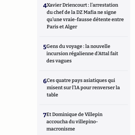
4
Xavier Driencourt : l’arrestation
du chef de la DZ Mafia ne signe
qu’une vraie-fausse détente entre
Paris et Alger
5
Gens du voyage : la nouvelle
incursion régalienne d'Attal fait
des vagues
6
Ces quatre pays asiatiques qui
misent sur l’IA pour renverser la
table
7
Et Dominique de Villepin
accoucha du villepino-
macronisme