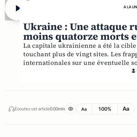
A LA U
Ukraine : Une attaque r
moins quatorze morts et
La capitale ukrainienne a été la cibl
touchant plus de vingt sites. Les fra
internationales sur une éventuelle so
Aa
100%
Écoutez cet article
0:00min
Aa