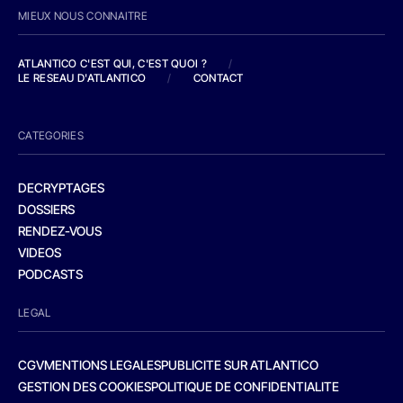
MIEUX NOUS CONNAITRE
ATLANTICO C'EST QUI, C'EST QUOI ?
/
LE RESEAU D'ATLANTICO
/
CONTACT
CATEGORIES
DECRYPTAGES
DOSSIERS
RENDEZ-VOUS
VIDEOS
PODCASTS
LEGAL
CGV
MENTIONS LEGALES
PUBLICITE SUR ATLANTICO
GESTION DES COOKIES
POLITIQUE DE CONFIDENTIALITE