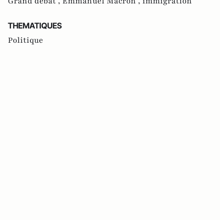
Grand débat ,
Emmanuel Macron ,
immigration
THEMATIQUES
Politique