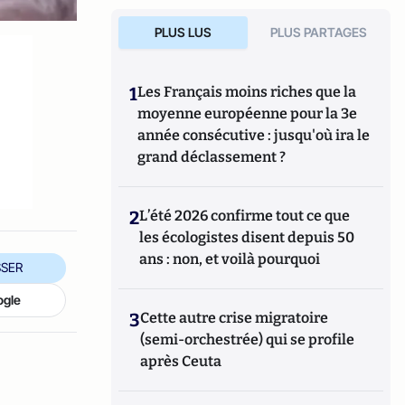
PLUS LUS
PLUS PARTAGES
1
Les Français moins riches que la
moyenne européenne pour la 3e
année consécutive : jusqu'où ira le
grand déclassement ?
2
L’été 2026 confirme tout ce que
les écologistes disent depuis 50
ans : non, et voilà pourquoi
SER
ogle
3
Cette autre crise migratoire
(semi-orchestrée) qui se profile
après Ceuta