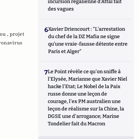
incursion régalienne d'Attal fait
des vagues
6
Xavier Driencourt : "L’arrestation
ou ,
projet
du chef de la DZ Mafia ne signe
ronavirus
qu’une vraie-fausse détente entre
Paris et Alger"
7
Le Point révèle ce qu'on sniffe à
l'Elysée, Marianne que Xavier Niel
hacke l'Etat; Le Nobel de la Paix
russe donne une leçon de
courage, l'ex PM australien une
leçon de réalisme sur la Chine, la
DGSE une d'arrogance; Marine
Tondelier fait du Macron