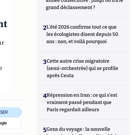
année consécutive : jusqu'où ira le
grand déclassement ?
s
ht
2
L’été 2026 confirme tout ce que
les écologistes disent depuis 50
ur
ans : non, et voilà pourquoi
3
Cette autre crise migratoire
e
(semi-orchestrée) qui se profile
après Ceuta
4
Répression en Iran : ce qui s'est
vraiment passé pendant que
Paris regardait ailleurs
SER
ogle
5
Gens du voyage : la nouvelle